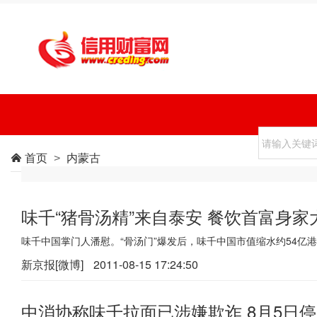
首页
内蒙古

>
味千“猪骨汤精”来自泰安 餐饮首富身家
味千中国掌门人潘慰。“骨汤门”爆发后，味千中国市值缩水约54亿港
新京报[微博]
2011-08-15 17:24:50
中消协称味千拉面已涉嫌欺诈 8月5日