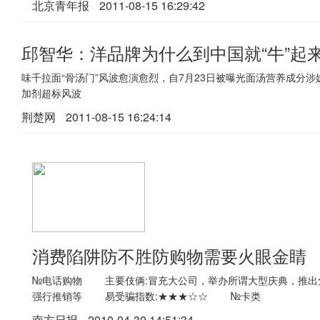
北京青年报
2011-08-15 16:29:42
邱智华：洋品牌为什么到中国就“牛”起
味千拉面“骨汤门”风波愈演愈烈，自7月23日被曝光面汤营养成分
加剂超标风波
荆楚网
2011-08-15 16:24:14
消费陷阱防不胜防购物需要火眼金睛
№电话购物 主要伎俩:冒充大公司，举办所谓大型庆典，推
强行推销等 易受骗指数:★★★☆☆ №卡类
南方日报
2010-04-30 14:51:34