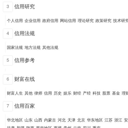
信用研究
3
个人信用
企业信用
政府信用
网站信用
理论研究
政策研究
技术研
信用法规
4
国家法规
地方法规
其他法规
信用参考
5
财富在线
6
财富人生
其他
律师
信用
历史
娱乐
财经
产经
科技
股票
基金
理
信用百家
7
华北地区
山东
山西
内蒙古
河北
天津
北京
华东地区
江苏
浙江
安
甘肃
新疆
陕西
西南地区
西藏
贵州
云南
四川
重庆