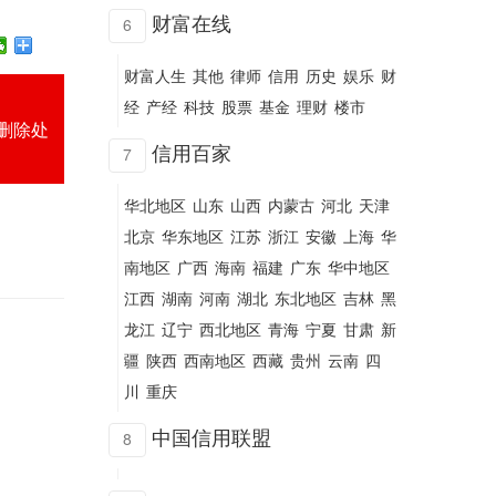
财富在线
6
财富人生
其他
律师
信用
历史
娱乐
财
经
产经
科技
股票
基金
理财
楼市
时删除处
信用百家
7
华北地区
山东
山西
内蒙古
河北
天津
北京
华东地区
江苏
浙江
安徽
上海
华
南地区
广西
海南
福建
广东
华中地区
江西
湖南
河南
湖北
东北地区
吉林
黑
龙江
辽宁
西北地区
青海
宁夏
甘肃
新
疆
陕西
西南地区
西藏
贵州
云南
四
川
重庆
中国信用联盟
8