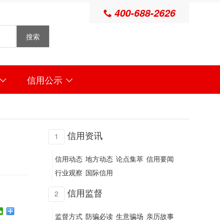
400-688-2626

搜索
信用公示


信用资讯
1
信用动态
地方动态
论点集萃
信用要闻
行业观察
国际信用
信用监督
2
监督方式
防骗必读
生意骗场
亲历故事