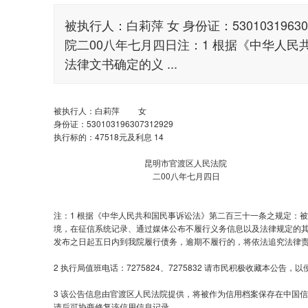
被执行人：白莉萍 女 身份证：5301031963
院二00八年七月四日注：1 根据《中华人
法律文书确定的义 ...
被执行人：白莉萍 女
身份证：530103196307312929
执行标的：47518元及利息 14
昆明市官渡区人民法院
二00八年七月四日
注：1 根据《中华人民共和国民事诉讼法》第二百三十一条之规定：
境，在征信系统记录、通过媒体公布不履行义务信息以及法律规定的
发布之日起五日内到我院履行债务，逾期不履行的，将依法追究法律
2 执行局值班电话：7275824、7275832 请市民积极收藏本
3 该公告信息由官渡区人民法院提供，将被作为信用档案保存在中国
请后可协商修复该信用信息记录。