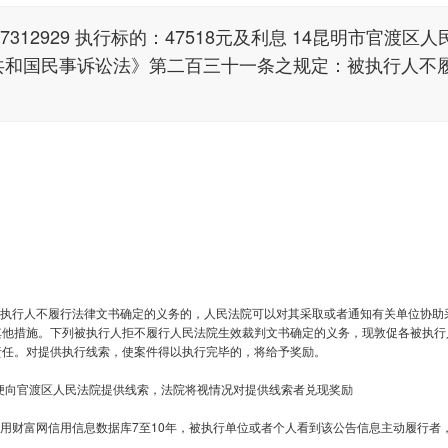
07312929 执行标的：47518元及利息 14昆明市官渡区人
民共和国民事诉讼法》第二百三十一条之规定：被执行人不
被执行人不履行法律文书确定的义务的，人民法院可以对其采取或者通知有关单位协助
其他措施。下列被执行人拒不履行人民法院生效裁判文书确定的义务，现敦促各被执行
责任。对提供执行线索，使案件得以执行完毕的，将给予奖励。
公告，以便向官渡区人民法院提供线索，法院将视情况对提供线索者兑现奖励
信用财富网信用信息数据库7至10年，被执行单位或者个人看到该公告信息主动履行者