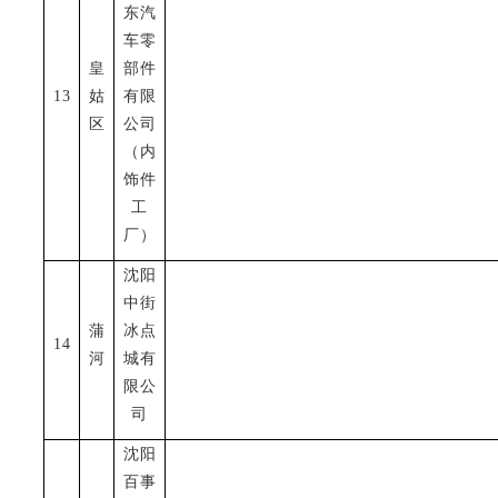
东汽
车零
皇
部件
13
姑
有限
区
公司
（内
饰件
工
厂）
沈阳
中街
蒲
冰点
14
河
城有
限公
司
沈阳
百事