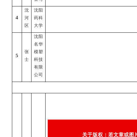
沈
沈阳
4
河
药科
区
大学
沈阳
名华
张
模塑
5
士
科技
有限
公司
关于版权：若文章或图片