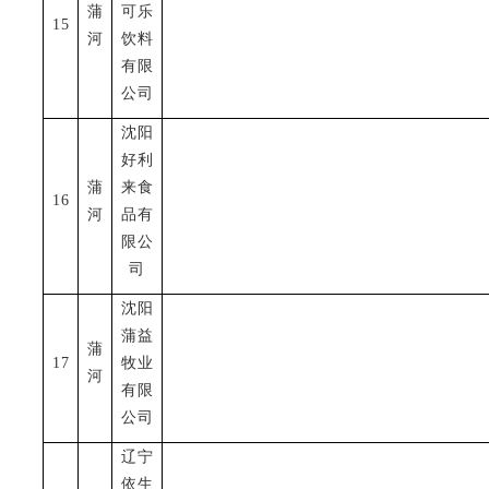
蒲
可乐
15
河
饮料
有限
公司
沈阳
好利
蒲
来食
16
河
品有
限公
司
沈阳
蒲益
蒲
17
牧业
河
有限
公司
辽宁
依生