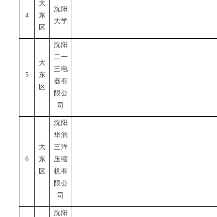
大
沈阳
4
东
大学
区
沈阳
二一
大
三电
5
东
器有
区
限公
司
沈阳
华润
大
三洋
6
东
压缩
区
机有
限公
司
沈阳