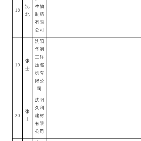
沈
生物
18
北
制药
有限
公司
沈阳
华润
三洋
张
19
压缩
士
机有
限公
司
沈阳
久利
张
20
建材
士
有限
公司