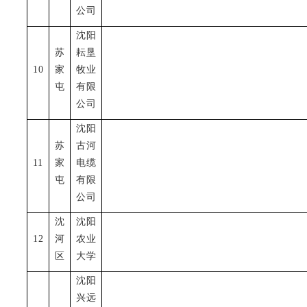
公司
沈阳
苏
耘垦
10
家
牧业
屯
有限
公司
沈阳
苏
古河
11
家
电缆
屯
有限
公司
沈
沈阳
12
河
农业
区
大学
沈阳
兴远