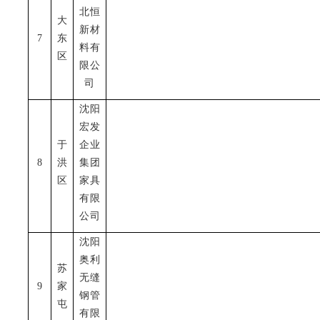
北恒
大
新材
7
东
料有
区
限公
司
沈阳
宏发
于
企业
8
洪
集团
区
家具
有限
公司
沈阳
奥利
苏
无缝
9
家
钢管
屯
有限