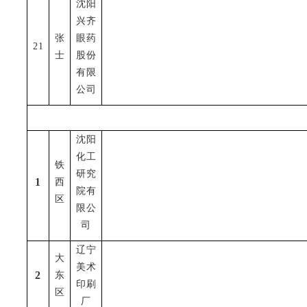
沈阳
兴齐
张
眼药
21
士
股份
有限
公司
沈阳
化工
铁
研究
1
西
院有
区
限公
司
辽宁
大
美术
2
东
印刷
区
厂