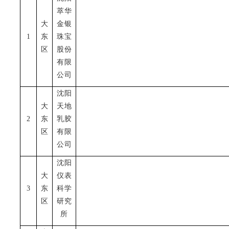
萃华
大
金银
1
东
珠宝
区
股份
有限
公司
沈阳
大
天地
2
东
乳胶
区
有限
公司
沈阳
大
仪表
3
东
科学
区
研究
所