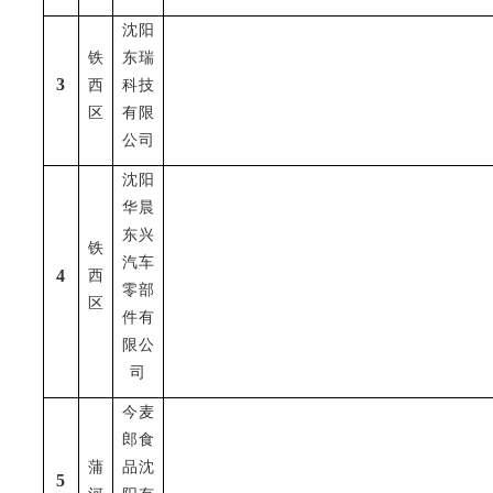
沈阳
铁
东瑞
3
西
科技
区
有限
公司
沈阳
华晨
东兴
铁
汽车
4
西
零部
区
件有
限公
司
今麦
郎食
蒲
品沈
5