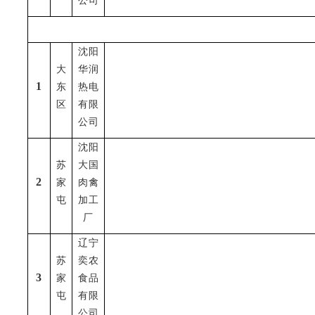
公司
沈阳
大
华润
1
东
热电
区
有限
公司
沈阳
苏
大国
2
家
肉禽
屯
加工
厂
辽宁
苏
奕农
3
家
食品
屯
有限
公司