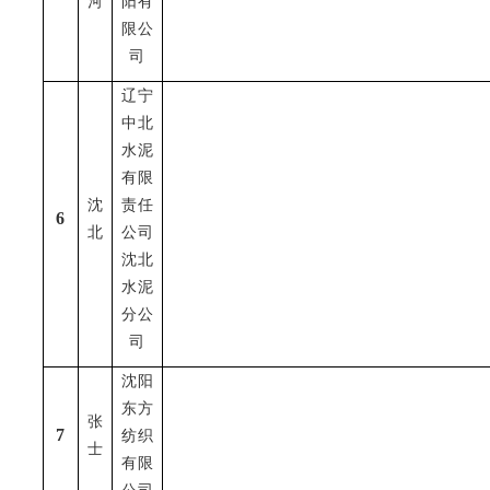
河
阳有
限公
司
辽宁
中北
水泥
有限
沈
责任
6
北
公司
沈北
水泥
分公
司
沈阳
东方
张
7
纺织
士
有限